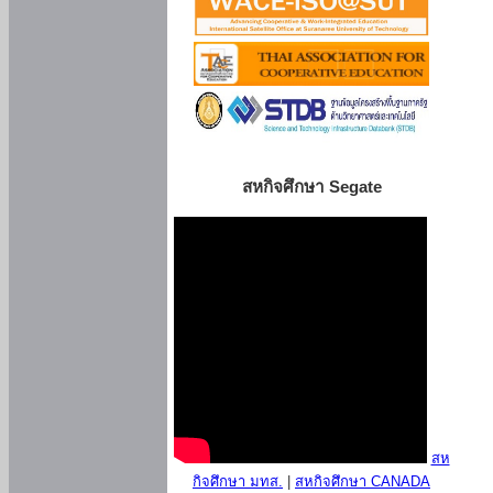
สหกิจศึกษา Segate
สห
กิจศึกษา มทส.
|
สหกิจศึกษา CANADA