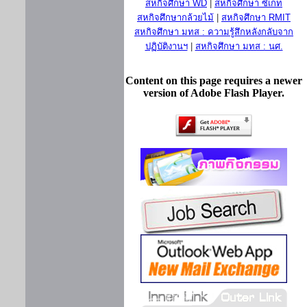
สหกิจศึกษา WD
|
สหกิจศึกษา ซีเกท
สหกิจศึกษากล้วยไม้
|
สหกิจศึกษา RMIT
สหกิจศึกษา มทส : ความรู้สึกหลังกลับจาก
ปฏิบัติงานฯ
|
สหกิจศึกษา มทส : นศ.
Content on this page requires a newer
version of Adobe Flash Player.