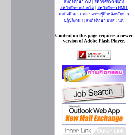
สหกิจศึกษา WD
|
สหกิจศึกษา ซีเกท
สหกิจศึกษากล้วยไม้
|
สหกิจศึกษา RMIT
สหกิจศึกษา มทส : ความรู้สึกหลังกลับจาก
ปฏิบัติงานฯ
|
สหกิจศึกษา มทส : นศ.
Content on this page requires a newer
version of Adobe Flash Player.