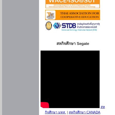
สหกิจศึกษา Segate
สห
กิจศึกษา มทส.
|
สหกิจศึกษา CANADA