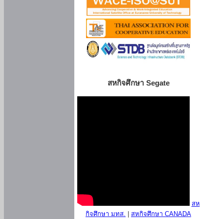
สหกิจศึกษา Segate
สห
กิจศึกษา มทส.
|
สหกิจศึกษา CANADA