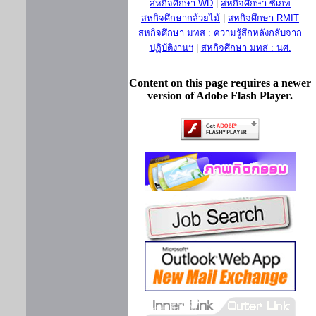
สหกิจศึกษา WD
|
สหกิจศึกษา ซีเกท
สหกิจศึกษากล้วยไม้
|
สหกิจศึกษา RMIT
สหกิจศึกษา มทส : ความรู้สึกหลังกลับจาก
ปฏิบัติงานฯ
|
สหกิจศึกษา มทส : นศ.
Content on this page requires a newer
version of Adobe Flash Player.