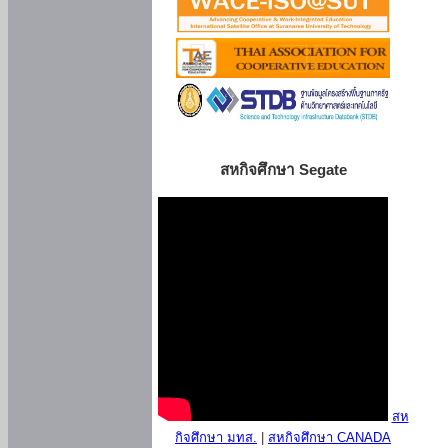
สหกิจศึกษา Segate
สห
กิจศึกษา มทส.
|
สหกิจศึกษา CANADA