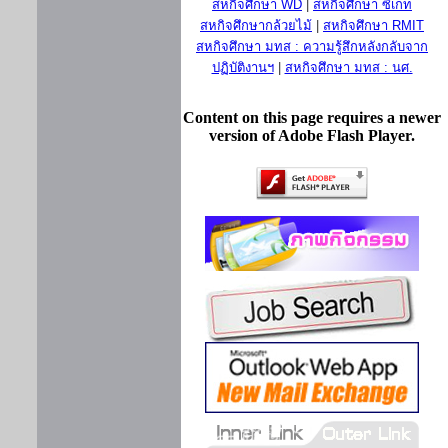
สหกิจศึกษา WD
|
สหกิจศึกษา ซีเกท
สหกิจศึกษากล้วยไม้
|
สหกิจศึกษา RMIT
สหกิจศึกษา มทส : ความรู้สึกหลังกลับจาก
ปฏิบัติงานฯ
|
สหกิจศึกษา มทส : นศ.
Content on this page requires a newer
version of Adobe Flash Player.