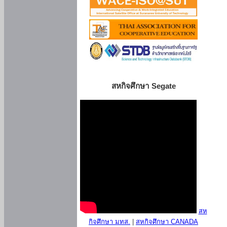
สหกิจศึกษา Segate
สห
กิจศึกษา มทส.
|
สหกิจศึกษา CANADA