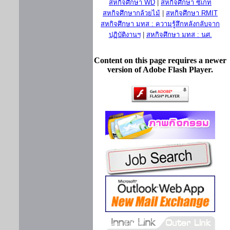
สหกิจศึกษา WD
|
สหกิจศึกษา ซีเกท
สหกิจศึกษากล้วยไม้
|
สหกิจศึกษา RMIT
สหกิจศึกษา มทส : ความรู้สึกหลังกลับจาก
ปฏิบัติงานฯ
|
สหกิจศึกษา มทส : นศ.
Content on this page requires a newer
version of Adobe Flash Player.