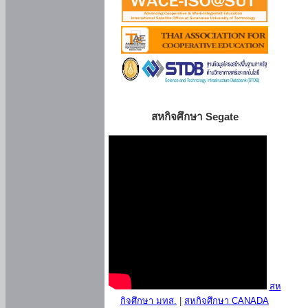
สหกิจศึกษา Segate
สห
กิจศึกษา มทส.
|
สหกิจศึกษา CANADA