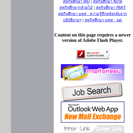
สหกิจศึกษา WD
|
สหกิจศึกษา ซีเกท
สหกิจศึกษากล้วยไม้
|
สหกิจศึกษา RMIT
สหกิจศึกษา มทส : ความรู้สึกหลังกลับจาก
ปฏิบัติงานฯ
|
สหกิจศึกษา มทส : นศ.
Content on this page requires a newer
version of Adobe Flash Player.