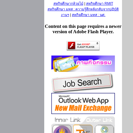
สหกิจศึกษากล้วยไม้
|
สหกิจศึกษา RMIT
สหกิจศึกษา มทส : ความรู้สึกหลังกลับจากปฏิบัติ
งานฯ
|
สหกิจศึกษา มทส : นศ.
Content on this page requires a newer
version of Adobe Flash Player.