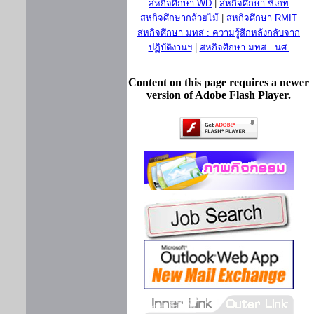
สหกิจศึกษา WD
|
สหกิจศึกษา ซีเกท
สหกิจศึกษากล้วยไม้
|
สหกิจศึกษา RMIT
สหกิจศึกษา มทส : ความรู้สึกหลังกลับจาก
ปฏิบัติงานฯ
|
สหกิจศึกษา มทส : นศ.
Content on this page requires a newer
version of Adobe Flash Player.