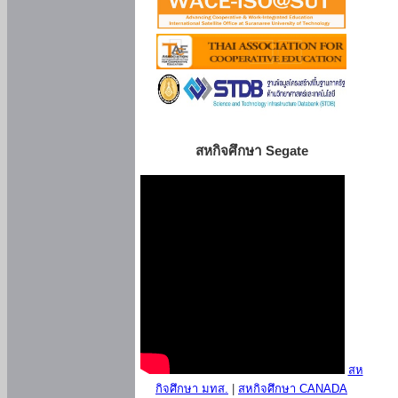
สหกิจศึกษา Segate
สห
กิจศึกษา มทส.
|
สหกิจศึกษา CANADA