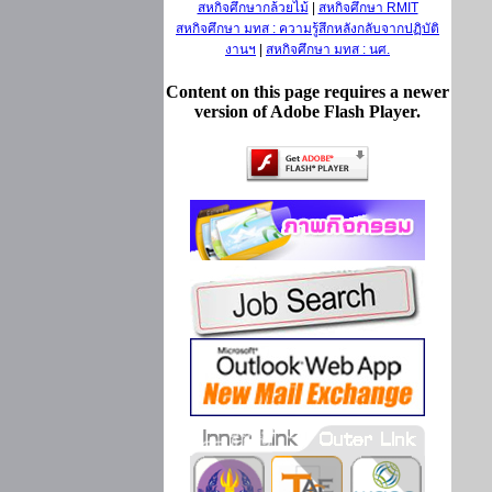
สหกิจศึกษากล้วยไม้
|
สหกิจศึกษา RMIT
สหกิจศึกษา มทส : ความรู้สึกหลังกลับจากปฏิบัติ
งานฯ
|
สหกิจศึกษา มทส : นศ.
Content on this page requires a newer
version of Adobe Flash Player.