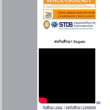
สหกิจศึกษา Segate
สห
กิจศึกษา มทส.
|
สหกิจศึกษา CANADA