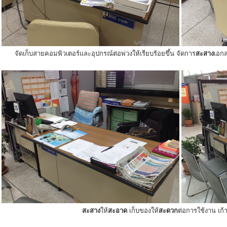
จัดเก็บสายคอมพิวเตอร์และอุปกรณ์ต่อพ่วงให้เรียบร้อยขึ้น จัดการ
สะสาง
เอกส
สะสาง
ให้
สะอาด
เก็บของให้
สะดวก
ต่อการใช้งาน เก้าอ