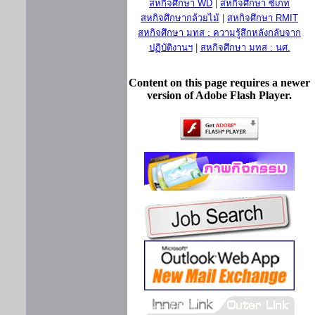
สหกิจศึกษา WD
|
สหกิจศึกษา ซีเกท
สหกิจศึกษากล้วยไม้
|
สหกิจศึกษา RMIT
สหกิจศึกษา มทส : ความรู้สึกหลังกลับจาก
ปฏิบัติงานฯ
|
สหกิจศึกษา มทส : นศ.
Content on this page requires a newer
version of Adobe Flash Player.