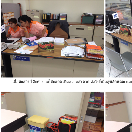
เมื่อ
สะสาง
โต๊ะทำงานก็
สะอาด
เกิดความ
สะดวก
ต่อไปก็คือ
สุขลักษณะ
แล