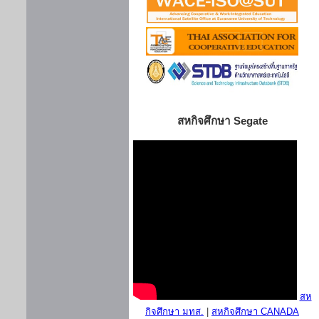
สหกิจศึกษา Segate
สห
กิจศึกษา มทส.
|
สหกิจศึกษา CANADA