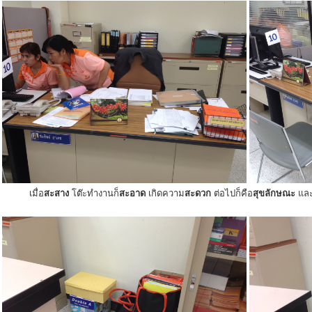
เมื่อ
สะสาง
โต๊ะทำงานก็
สะอาด
เกิดความ
สะดวก
ต่อไปก็คือ
สุขลักษณะ
แล