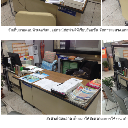
จัดเก็บสายคอมพิวเตอร์และอุปกรณ์ต่อพ่วงให้เรียบร้อยขึ้น จัดการ
สะสาง
เอกส
สะสาง
ให้
สะอาด
เก็บของให้
สะดวก
ต่อการใช้งาน เก้าอ