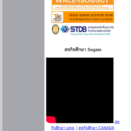
สหกิจศึกษา Segate
สห
กิจศึกษา มทส.
|
สหกิจศึกษา CANADA