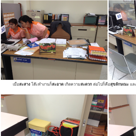
เมื่อ
สะสาง
โต๊ะทำงานก็
สะอาด
เกิดความ
สะดวก
ต่อไปก็คือ
สุขลักษณะ
แล