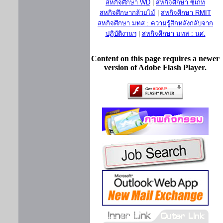
สหกิจศึกษา WD
|
สหกิจศึกษา ซีเกท
สหกิจศึกษากล้วยไม้
|
สหกิจศึกษา RMIT
สหกิจศึกษา มทส : ความรู้สึกหลังกลับจาก
ปฏิบัติงานฯ
|
สหกิจศึกษา มทส : นศ.
Content on this page requires a newer
version of Adobe Flash Player.