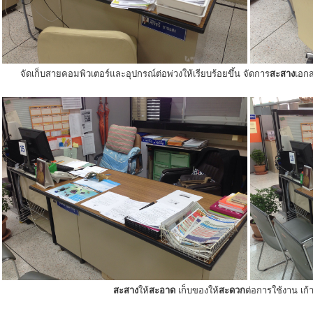
จัดเก็บสายคอมพิวเตอร์และอุปกรณ์ต่อพ่วงให้เรียบร้อยขึ้น จัดการ
สะสาง
เอกส
สะสาง
ให้
สะอาด
เก็บของให้
สะดวก
ต่อการใช้งาน เก้าอ