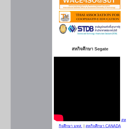
สหกิจศึกษา Segate
สห
กิจศึกษา มทส.
|
สหกิจศึกษา CANADA