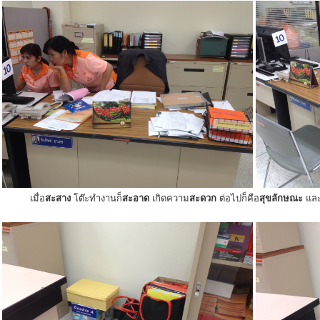
เมื่อ
สะสาง
โต๊ะทำงานก็
สะอาด
เกิดความ
สะดวก
ต่อไปก็คือ
สุขลักษณะ
แล