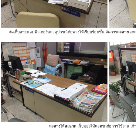
จัดเก็บสายคอมพิวเตอร์และอุปกรณ์ต่อพ่วงให้เรียบร้อยขึ้น จัดการ
สะสาง
เอกส
สะสาง
ให้
สะอาด
เก็บของให้
สะดวก
ต่อการใช้งาน เก้าอ