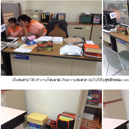
เมื่อ
สะสาง
โต๊ะทำงานก็
สะอาด
เกิดความ
สะดวก
ต่อไปก็คือ
สุขลักษณะ
แล