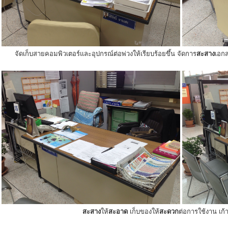
จัดเก็บสายคอมพิวเตอร์และอุปกรณ์ต่อพ่วงให้เรียบร้อยขึ้น จัดการ
สะสาง
เอกส
สะสาง
ให้
สะอาด
เก็บของให้
สะดวก
ต่อการใช้งาน เก้าอ