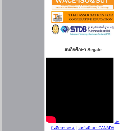
สหกิจศึกษา Segate
สห
กิจศึกษา มทส.
|
สหกิจศึกษา CANADA