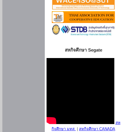
สหกิจศึกษา Segate
สห
กิจศึกษา มทส.
|
สหกิจศึกษา CANADA