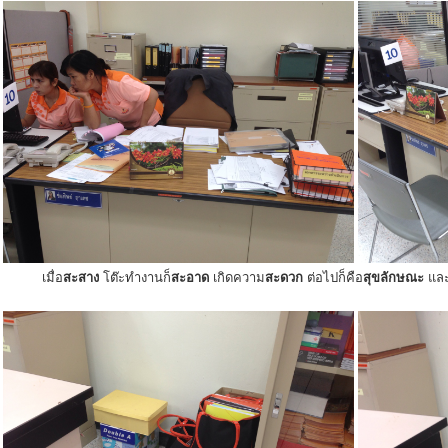
เมื่อ
สะสาง
โต๊ะทำงานก็
สะอาด
เกิดความ
สะดวก
ต่อไปก็คือ
สุขลักษณะ
แล