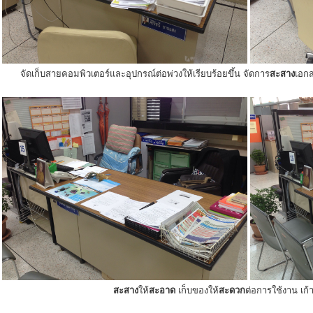
จัดเก็บสายคอมพิวเตอร์และอุปกรณ์ต่อพ่วงให้เรียบร้อยขึ้น จัดการ
สะสาง
เอกส
สะสาง
ให้
สะอาด
เก็บของให้
สะดวก
ต่อการใช้งาน เก้าอ