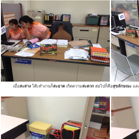
เมื่อ
สะสาง
โต๊ะทำงานก็
สะอาด
เกิดความ
สะดวก
ต่อไปก็คือ
สุขลักษณะ
แล