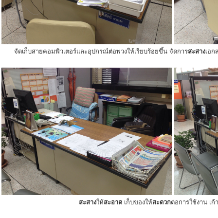
จัดเก็บสายคอมพิวเตอร์และอุปกรณ์ต่อพ่วงให้เรียบร้อยขึ้น จัดการ
สะสาง
เอกส
สะสาง
ให้
สะอาด
เก็บของให้
สะดวก
ต่อการใช้งาน เก้าอ