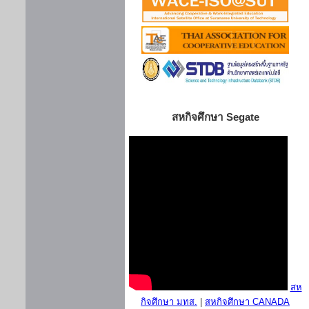
สหกิจศึกษา Segate
สห
กิจศึกษา มทส.
|
สหกิจศึกษา CANADA