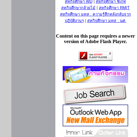
สหกิจศึกษา WD
|
สหกิจศึกษา ซีเกท
สหกิจศึกษากล้วยไม้
|
สหกิจศึกษา RMIT
สหกิจศึกษา มทส : ความรู้สึกหลังกลับจาก
ปฏิบัติงานฯ
|
สหกิจศึกษา มทส : นศ.
Content on this page requires a newer
version of Adobe Flash Player.