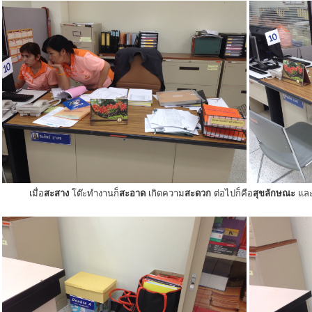
เมื่อ
สะสาง
โต๊ะทำงานก็
สะอาด
เกิดความ
สะดวก
ต่อไปก็คือ
สุขลักษณะ
แล