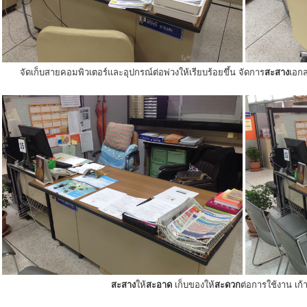
จัดเก็บสายคอมพิวเตอร์และอุปกรณ์ต่อพ่วงให้เรียบร้อยขึ้น จัดการ
สะสาง
เอกส
สะสาง
ให้
สะอาด
เก็บของให้
สะดวก
ต่อการใช้งาน เก้าอ