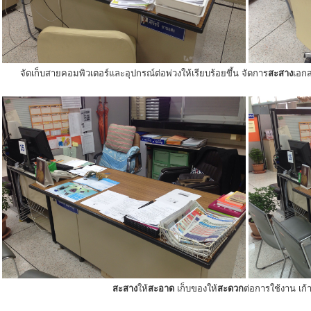
จัดเก็บสายคอมพิวเตอร์และอุปกรณ์ต่อพ่วงให้เรียบร้อยขึ้น จัดการ
สะสาง
เอกส
สะสาง
ให้
สะอาด
เก็บของให้
สะดวก
ต่อการใช้งาน เก้าอ