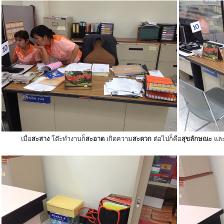
เมื่อ
สะสาง
โต๊ะทำงานก็
สะอาด
เกิดความ
สะดวก
ต่อไปก็คือ
สุขลักษณะ
แล