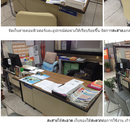
จัดเก็บสายคอมพิวเตอร์และอุปกรณ์ต่อพ่วงให้เรียบร้อยขึ้น จัดการ
สะสาง
เอกส
สะสาง
ให้
สะอาด
เก็บของให้
สะดวก
ต่อการใช้งาน เก้าอ