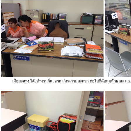
เมื่อ
สะสาง
โต๊ะทำงานก็
สะอาด
เกิดความ
สะดวก
ต่อไปก็คือ
สุขลักษณะ
แล