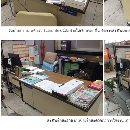
จัดเก็บสายคอมพิวเตอร์และอุปกรณ์ต่อพ่วงให้เรียบร้อยขึ้น จัดการ
สะสาง
เอกส
สะสาง
ให้
สะอาด
เก็บของให้
สะดวก
ต่อการใช้งาน เก้าอ