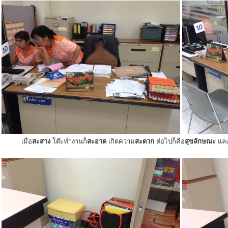
เมื่อ
สะสาง
โต๊ะทำงานก็
สะอาด
เกิดความ
สะดวก
ต่อไปก็คือ
สุขลักษณะ
แล