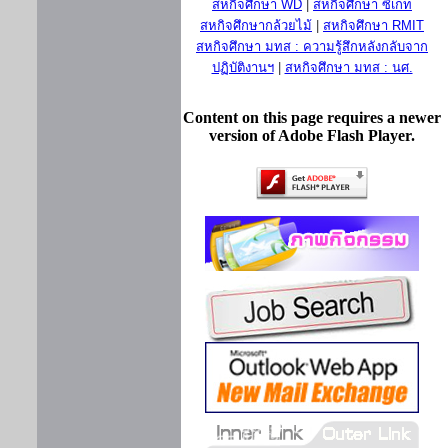
สหกิจศึกษา WD
|
สหกิจศึกษา ซีเกท
สหกิจศึกษากล้วยไม้
|
สหกิจศึกษา RMIT
สหกิจศึกษา มทส : ความรู้สึกหลังกลับจาก
ปฏิบัติงานฯ
|
สหกิจศึกษา มทส : นศ.
Content on this page requires a newer
version of Adobe Flash Player.