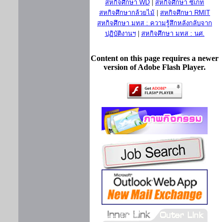
สหกิจศึกษา WD
|
สหกิจศึกษา ซีเกท
สหกิจศึกษากล้วยไม้
|
สหกิจศึกษา RMIT
สหกิจศึกษา มทส : ความรู้สึกหลังกลับจาก
ปฏิบัติงานฯ
|
สหกิจศึกษา มทส : นศ.
Content on this page requires a newer
version of Adobe Flash Player.