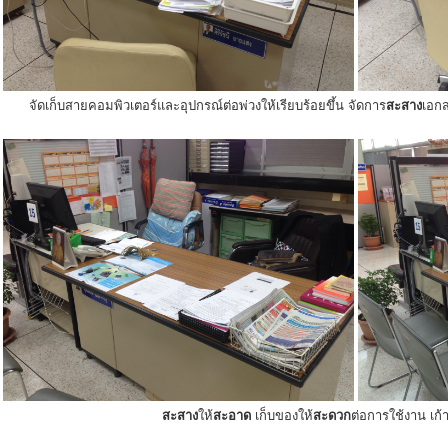
จัดเก็บสายคอมพิวเตอร์และอุปกรณ์ต่อพ่วงให้เรียบร้อยขึ้น จัดการ
สะสาง
เอกส
สะสาง
ให้
สะอาด
เก็บของให้
สะดวก
ต่อการใช้งาน เก้าอ