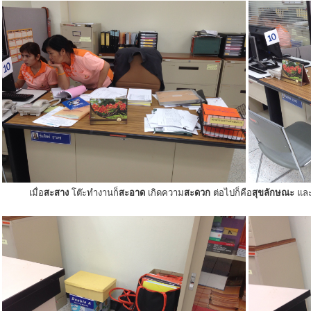
เมื่อ
สะสาง
โต๊ะทำงานก็
สะอาด
เกิดความ
สะดวก
ต่อไปก็คือ
สุขลักษณะ
แล