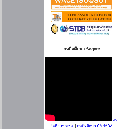
สหกิจศึกษา Segate
สห
กิจศึกษา มทส.
|
สหกิจศึกษา CANADA