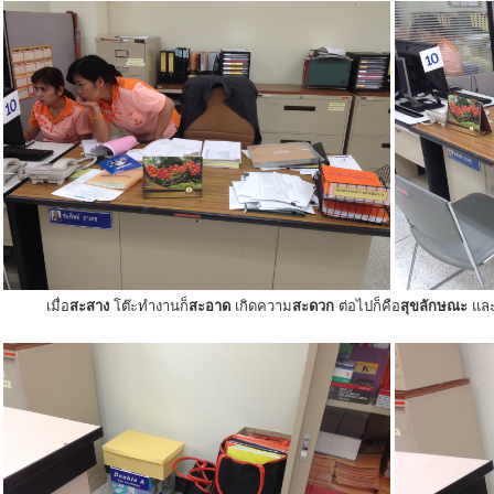
เมื่อ
สะสาง
โต๊ะทำงานก็
สะอาด
เกิดความ
สะดวก
ต่อไปก็คือ
สุขลักษณะ
แล