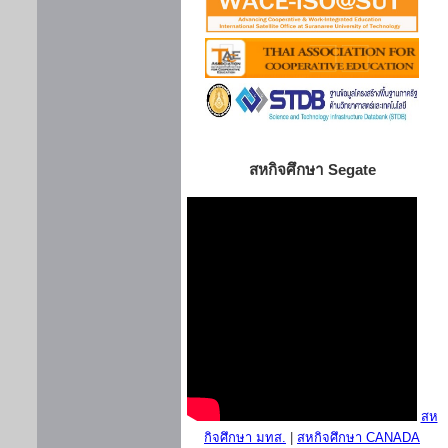
สหกิจศึกษา Segate
สห
กิจศึกษา มทส.
|
สหกิจศึกษา CANADA