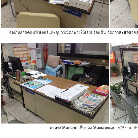
จัดเก็บสายคอมพิวเตอร์และอุปกรณ์ต่อพ่วงให้เรียบร้อยขึ้น จัดการ
สะสาง
เอกส
สะสาง
ให้
สะอาด
เก็บของให้
สะดวก
ต่อการใช้งาน เก้าอ