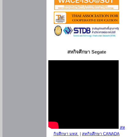
สหกิจศึกษา Segate
สห
กิจศึกษา มทส.
|
สหกิจศึกษา CANADA