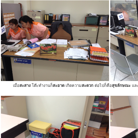
เมื่อ
สะสาง
โต๊ะทำงานก็
สะอาด
เกิดความ
สะดวก
ต่อไปก็คือ
สุขลักษณะ
แล