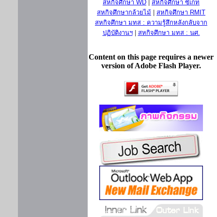
สหกิจศึกษา WD
|
สหกิจศึกษา ซีเกท
สหกิจศึกษากล้วยไม้
|
สหกิจศึกษา RMIT
สหกิจศึกษา มทส : ความรู้สึกหลังกลับจาก
ปฏิบัติงานฯ
|
สหกิจศึกษา มทส : นศ.
Content on this page requires a newer
version of Adobe Flash Player.