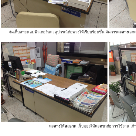
จัดเก็บสายคอมพิวเตอร์และอุปกรณ์ต่อพ่วงให้เรียบร้อยขึ้น จัดการ
สะสาง
เอกส
สะสาง
ให้
สะอาด
เก็บของให้
สะดวก
ต่อการใช้งาน เก้าอ