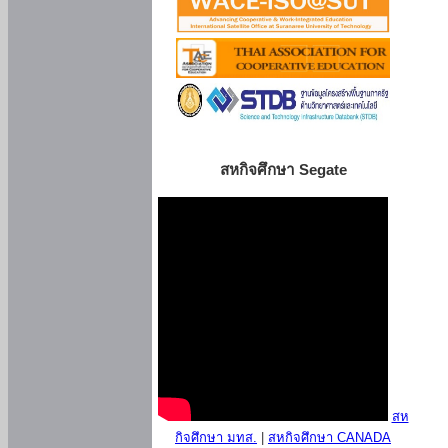
สหกิจศึกษา Segate
สห
กิจศึกษา มทส.
|
สหกิจศึกษา CANADA