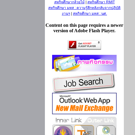
สหกิจศึกษากล้วยไม้
|
สหกิจศึกษา RMIT
สหกิจศึกษา มทส : ความรู้สึกหลังกลับจากปฏิบัติ
งานฯ
|
สหกิจศึกษา มทส : นศ.
Content on this page requires a newer
version of Adobe Flash Player.