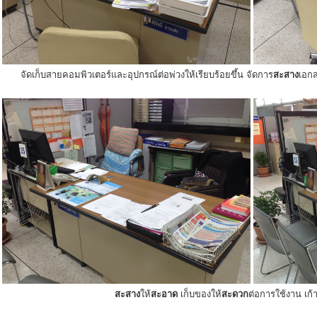
จัดเก็บสายคอมพิวเตอร์และอุปกรณ์ต่อพ่วงให้เรียบร้อยขึ้น จัดการ
สะสาง
เอกส
สะสาง
ให้
สะอาด
เก็บของให้
สะดวก
ต่อการใช้งาน เก้าอ