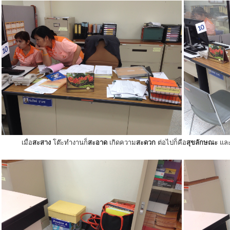
เมื่อ
สะสาง
โต๊ะทำงานก็
สะอาด
เกิดความ
สะดวก
ต่อไปก็คือ
สุขลักษณะ
แล