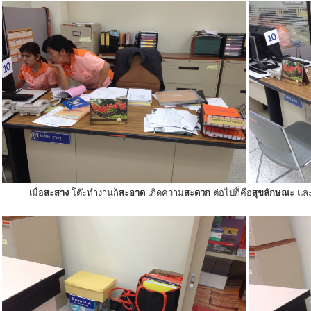
เมื่อ
สะสาง
โต๊ะทำงานก็
สะอาด
เกิดความ
สะดวก
ต่อไปก็คือ
สุขลักษณะ
แล