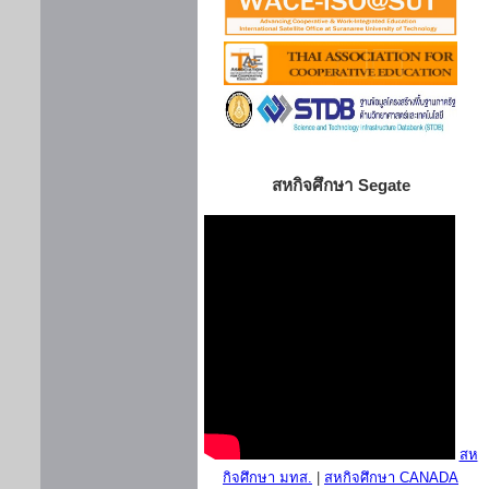
สหกิจศึกษา Segate
สห
กิจศึกษา มทส.
|
สหกิจศึกษา CANADA