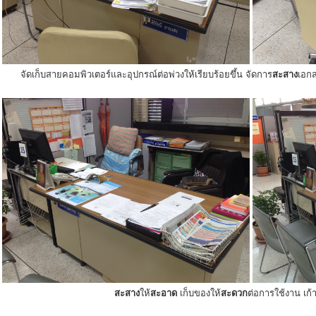
จัดเก็บสายคอมพิวเตอร์และอุปกรณ์ต่อพ่วงให้เรียบร้อยขึ้น จัดการ
สะสาง
เอกส
สะสาง
ให้
สะอาด
เก็บของให้
สะดวก
ต่อการใช้งาน เก้าอ