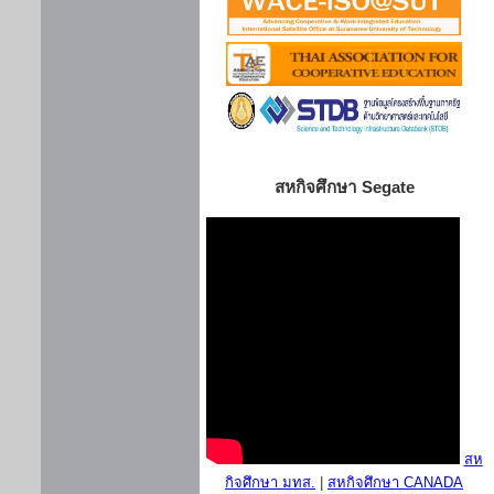
สหกิจศึกษา Segate
สห
กิจศึกษา มทส.
|
สหกิจศึกษา CANADA