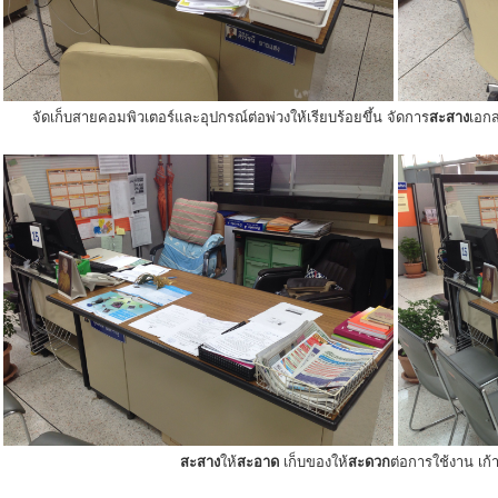
จัดเก็บสายคอมพิวเตอร์และอุปกรณ์ต่อพ่วงให้เรียบร้อยขึ้น จัดการ
สะสาง
เอกส
สะสาง
ให้
สะอาด
เก็บของให้
สะดวก
ต่อการใช้งาน เก้าอ