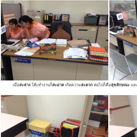
เมื่อ
สะสาง
โต๊ะทำงานก็
สะอาด
เกิดความ
สะดวก
ต่อไปก็คือ
สุขลักษณะ
แล