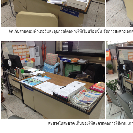
จัดเก็บสายคอมพิวเตอร์และอุปกรณ์ต่อพ่วงให้เรียบร้อยขึ้น จัดการ
สะสาง
เอกส
สะสาง
ให้
สะอาด
เก็บของให้
สะดวก
ต่อการใช้งาน เก้าอ