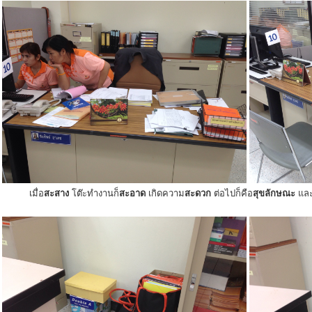
เมื่อ
สะสาง
โต๊ะทำงานก็
สะอาด
เกิดความ
สะดวก
ต่อไปก็คือ
สุขลักษณะ
แล