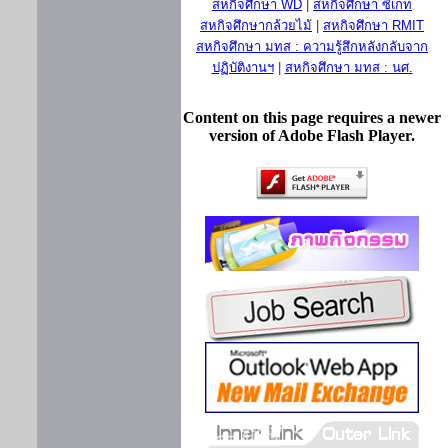
สหกิจศึกษา WD
|
สหกิจศึกษา ซีเกท
สหกิจศึกษากล้วยไม้
|
สหกิจศึกษา RMIT
สหกิจศึกษา มทส : ความรู้สึกหลังกลับจาก
ปฏิบัติงานฯ
|
สหกิจศึกษา มทส : นศ.
Content on this page requires a newer
version of Adobe Flash Player.