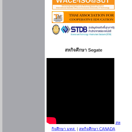
สหกิจศึกษา Segate
สห
กิจศึกษา มทส.
|
สหกิจศึกษา CANADA