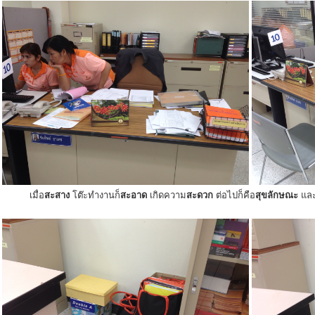
เมื่อ
สะสาง
โต๊ะทำงานก็
สะอาด
เกิดความ
สะดวก
ต่อไปก็คือ
สุขลักษณะ
แล