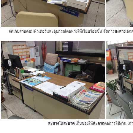
จัดเก็บสายคอมพิวเตอร์และอุปกรณ์ต่อพ่วงให้เรียบร้อยขึ้น จัดการ
สะสาง
เอกส
สะสาง
ให้
สะอาด
เก็บของให้
สะดวก
ต่อการใช้งาน เก้าอ