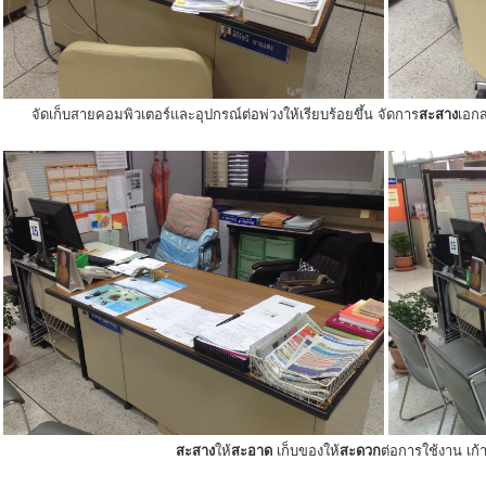
จัดเก็บสายคอมพิวเตอร์และอุปกรณ์ต่อพ่วงให้เรียบร้อยขึ้น จัดการ
สะสาง
เอกส
สะสาง
ให้
สะอาด
เก็บของให้
สะดวก
ต่อการใช้งาน เก้าอ