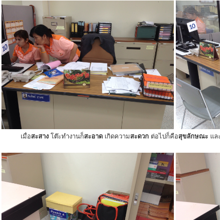
เมื่อ
สะสาง
โต๊ะทำงานก็
สะอาด
เกิดความ
สะดวก
ต่อไปก็คือ
สุขลักษณะ
แล