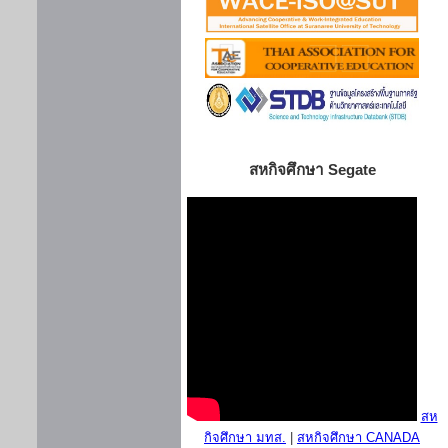
สหกิจศึกษา Segate
สห
กิจศึกษา มทส.
|
สหกิจศึกษา CANADA