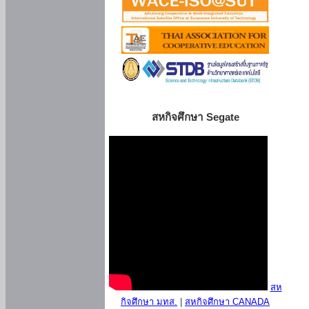
สหกิจศึกษา Segate
สห
กิจศึกษา มทส.
|
สหกิจศึกษา CANADA