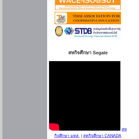
สหกิจศึกษา Segate
สห
กิจศึกษา มทส.
|
สหกิจศึกษา CANADA