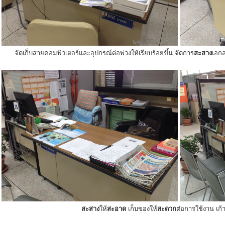
จัดเก็บสายคอมพิวเตอร์และอุปกรณ์ต่อพ่วงให้เรียบร้อยขึ้น จัดการ
สะสาง
เอกส
สะสาง
ให้
สะอาด
เก็บของให้
สะดวก
ต่อการใช้งาน เก้าอ