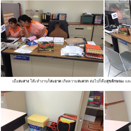
เมื่อ
สะสาง
โต๊ะทำงานก็
สะอาด
เกิดความ
สะดวก
ต่อไปก็คือ
สุขลักษณะ
แล