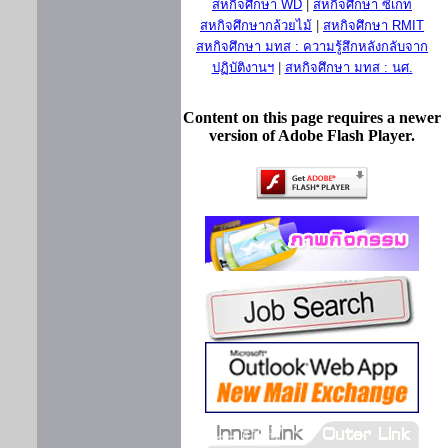
สหกิจศึกษา WD
|
สหกิจศึกษา ซีเกท
สหกิจศึกษากล้วยไม้
|
สหกิจศึกษา RMIT
สหกิจศึกษา มทส : ความรู้สึกหลังกลับจาก
ปฏิบัติงานฯ
|
สหกิจศึกษา มทส : นศ.
Content on this page requires a newer
version of Adobe Flash Player.