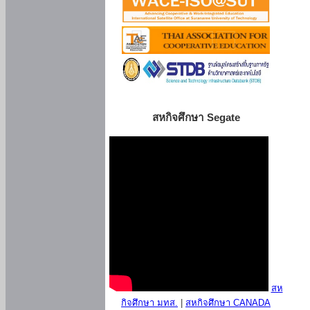
สหกิจศึกษา Segate
สห
กิจศึกษา มทส.
|
สหกิจศึกษา CANADA